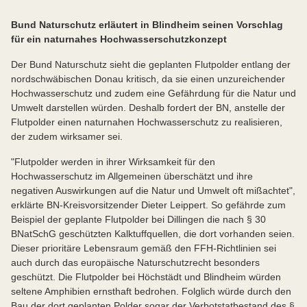
Bund Naturschutz erläutert in Blindheim seinen Vorschlag
für ein naturnahes Hochwasserschutzkonzept
Der Bund Naturschutz sieht die geplanten Flutpolder entlang der
nordschwäbischen Donau kritisch, da sie einen unzureichender
Hochwasserschutz und zudem eine Gefährdung für die Natur und
Umwelt darstellen würden. Deshalb fordert der BN, anstelle der
Flutpolder einen naturnahen Hochwasserschutz zu realisieren,
der zudem wirksamer sei.
"Flutpolder werden in ihrer Wirksamkeit für den
Hochwasserschutz im Allgemeinen überschätzt und ihre
negativen Auswirkungen auf die Natur und Umwelt oft mißachtet",
erklärte BN-Kreisvorsitzender Dieter Leippert. So gefährde zum
Beispiel der geplante Flutpolder bei Dillingen die nach § 30
BNatSchG geschützten Kalktuffquellen, die dort vorhanden seien.
Dieser prioritäre Lebensraum gemäß den FFH-Richtlinien sei
auch durch das europäische Naturschutzrecht besonders
geschützt. Die Flutpolder bei Höchstädt und Blindheim würden
seltene Amphibien ernsthaft bedrohen. Folglich würde durch den
Bau der dort geplanten Polder sogar der Verbotstatbestand des §