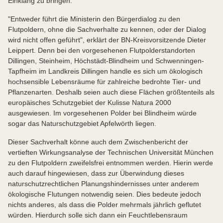
Einklang zu bringen.
"Entweder führt die Ministerin den Bürgerdialog zu den
Flutpoldern, ohne die Sachverhalte zu kennen, oder der Dialog
wird nicht offen geführt", erklärt der BN-Kreisvorsitzende Dieter
Leippert. Denn bei den vorgesehenen Flutpolderstandorten
Dillingen, Steinheim, Höchstädt-Blindheim und Schwenningen-
Tapfheim im Landkreis Dillingen handle es sich um ökologisch
hochsensible Lebensräume für zahlreiche bedrohte Tier- und
Pflanzenarten. Deshalb seien auch diese Flächen größtenteils als
europäisches Schutzgebiet der Kulisse Natura 2000
ausgewiesen. Im vorgesehenen Polder bei Blindheim würde
sogar das Naturschutzgebiet Apfelwörth liegen.
Dieser Sachverhalt könne auch dem Zwischenbericht der
vertieften Wirkungsanalyse der Technischen Universität München
zu den Flutpoldern zweifelsfrei entnommen werden. Hierin werde
auch darauf hingewiesen, dass zur Überwindung dieses
naturschutzrechtlichen Planungshindernisses unter anderem
ökologische Flutungen notwendig seien. Dies bedeute jedoch
nichts anderes, als dass die Polder mehrmals jährlich geflutet
würden. Hierdurch solle sich dann ein Feuchtlebensraum