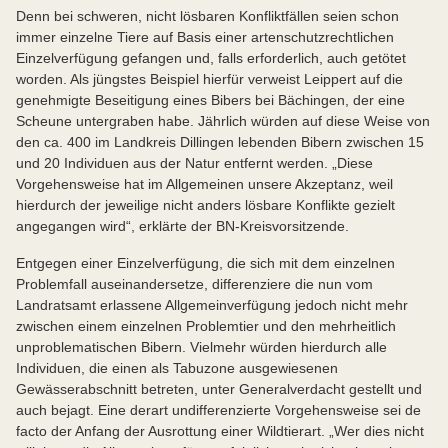
Denn bei schweren, nicht lösbaren Konfliktfällen seien schon
immer einzelne Tiere auf Basis einer artenschutzrechtlichen
Einzelverfügung gefangen und, falls erforderlich, auch getötet
worden. Als jüngstes Beispiel hierfür verweist Leippert auf die
genehmigte Beseitigung eines Bibers bei Bächingen, der eine
Scheune untergraben habe. Jährlich würden auf diese Weise von
den ca. 400 im Landkreis Dillingen lebenden Bibern zwischen 15
und 20 Individuen aus der Natur entfernt werden. „Diese
Vorgehensweise hat im Allgemeinen unsere Akzeptanz, weil
hierdurch der jeweilige nicht anders lösbare Konflikte gezielt
angegangen wird“, erklärte der BN-Kreisvorsitzende.
Entgegen einer Einzelverfügung, die sich mit dem einzelnen
Problemfall auseinandersetze, differenziere die nun vom
Landratsamt erlassene Allgemeinverfügung jedoch nicht mehr
zwischen einem einzelnen Problemtier und den mehrheitlich
unproblematischen Bibern. Vielmehr würden hierdurch alle
Individuen, die einen als Tabuzone ausgewiesenen
Gewässerabschnitt betreten, unter Generalverdacht gestellt und
auch bejagt. Eine derart undifferenzierte Vorgehensweise sei de
facto der Anfang der Ausrottung einer Wildtierart. „Wer dies nicht