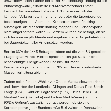
umweltbewussten Wähler bei seiner Entscheidungsfindung für die
Bundestagswahl“, erläuterte BN-Kreisvorsitzender Dieter
Leippert. Insbesondere habe den BN interessiert, ob die
künftigen Volksvertreterinnen und -vertreter die Energiewende
beschleunigen, aus Atom- und Kohlestrom sowie Fracking
aussteigen, die Massentierhaltung stoppen und Fleischexporte
nicht länger fördern wollen. Außerdem wurden sie befragt, ob sie
sich für eine verpflichtende und ergebnisoffene Bürgerbeteiligung
bei Bauprojekten aller Art einsetzen werden.
Bereits 63% der 1445 Befragten hätten auf die vom BN gestellten
Fragen geantwortet. Hierbei sprächen sich gut 81% für eine
beschleunigte Energiewende und 88% für mehr
Bürgerbeteiligung aus. Immerhin 78% würden eine industrielle
Massentierhaltung ablehnen.
Zudem seien für den Wähler vor Ort die Mandatsbewerberinnen
und -bewerber der Landkreise Dillingen und Donau Ries, Ulrich
Lange (CSU), Gabriele Fograscher (SPD), Heinz Liehr (FDP),
Manfred Seel (Die Linke) und Bettina Merkl-Zierer (Bündnis
90/Die Grünen), zusätzlich gefragt worden, ob sie eine
Korridorsperrung der Bundesstraße B16 zwischen Donauwörth